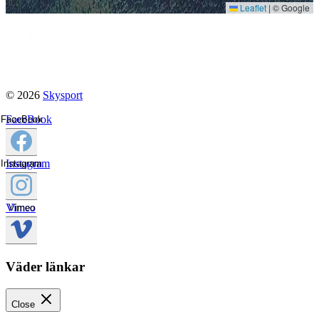
Leaflet
|
© Google
© 2026
Skysport
FaceBook
FaceBook
Instagram
Instagram
Vimeo
Vimeo
Väder länkar
Close