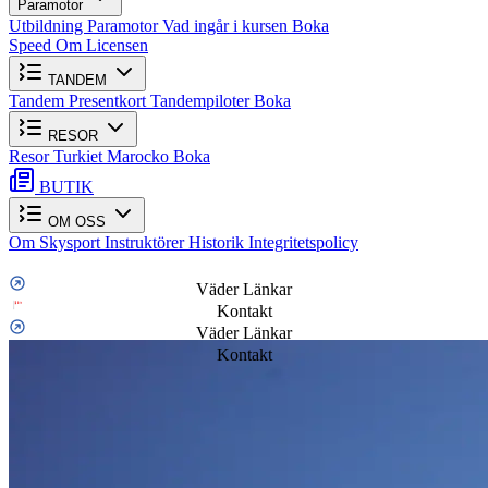
Paramotor
Utbildning Paramotor
Vad ingår i kursen
Boka
Speed
Om Licensen
TANDEM
Tandem
Presentkort
Tandempiloter
Boka
RESOR
Resor
Turkiet
Marocko
Boka
BUTIK
OM OSS
Om Skysport
Instruktörer
Historik
Integritetspolicy
Väder Länkar
Kontakt
Väder Länkar
Kontakt