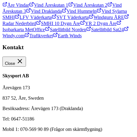
Åre Vindar
Vind Åreskutan 1
Vind Åreskutan 2
Vind
Åreskutan 3
Vind Draklanda
Vind Hummeln
Vind Sylarna
SMHI
LFV Väderkarta
SVT Väderkarta
Windguru ÅRE
Radar Nederbörd
SMHI 10 Dygn Åre
YR 2 Dygn Åre
Isobarkarta MetOffice
Satellitbild Norden
Satellitbild Sat24
Windy.com
Trafikverket
Earth Winds
Kontakt
Close
Skysport AB
Årevägen 173
837 52, Åre, Sweden
Besöksadress: Årevägen 173 (Draklanda)
Tel: 0647-51186
Mobil 1: 070-569 90 89 (Frågor om skärmflygning)