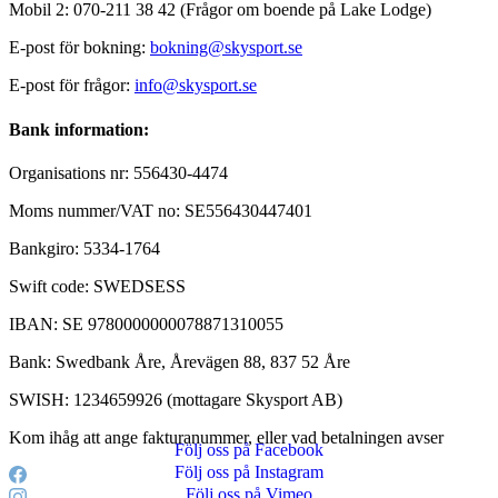
Mobil 2: 070-211 38 42 (Frågor om boende på Lake Lodge)
E-post för bokning:
bokning@skysport.se
E-post för frågor:
info@skysport.se
Bank information:
Organisations nr: 556430-4474
Moms nummer/VAT no: SE556430447401
Bankgiro: 5334-1764
Swift code: SWEDSESS
IBAN: SE 9780000000078871310055
Bank: Swedbank Åre, Årevägen 88, 837 52 Åre
SWISH: 1234659926 (mottagare Skysport AB)
Kom ihåg att ange fakturanummer, eller vad betalningen avser
Följ oss på Facebook
Följ oss på Instagram
Följ oss på Vimeo