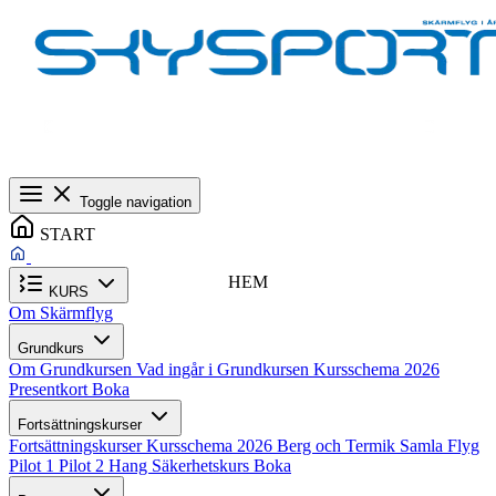
Toggle navigation
START
HEM
KURS
Om Skärmflyg
Grundkurs
Om Grundkursen
Vad ingår i Grundkursen
Kursschema 2026
Presentkort
Boka
Fortsättningskurser
Fortsättningskurser
Kursschema 2026
Berg och Termik
Samla Flyg
Pilot 1
Pilot 2
Hang
Säkerhetskurs
Boka