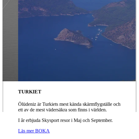
TURKIET
Ölüdeniz är Turkiets mest kända skärmflygställe och
ett av de mest vädersäkra som finns i världen.
I år erbjuda Skysport resor i Maj och September.
Läs mer
BOKA